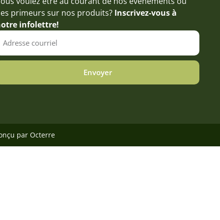
ous voulez être au courant de nos événements ou
es primeurs sur nos produits?
Inscrivez-vous à
otre infolettre!
Envoyer
Conçu par
Octerre